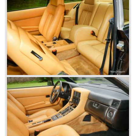
hoort de Ferrari 400 GT en GTi ook nog thuis, deze auto
was de opvolger van de 365 GT4 2+2, en deelde hetzelfde
koetswerk. De 400 GT was echter standaard voorzien
van een automatische versnellingsbak. De 400 GTi werd
in 1979 uitgerust met en Bosch K-Jetronic
injectiesysteem. De laatste Ferrari 400 GTi, verliet de
fabriek in 1985.
De Ferrari 365 familie kent nog één telg die de vierde fase
in de Ferrari modelgeschiedenis zou inluiden; de Ferrari
365 GT/4 BB
('73-'76). Deze auto was voorzien van een 4391 cc. 12
cilinder middenmotor volgens het bokser principe. Deze
Ferrari hoort conceptueel niet in de 365 familie thuis maar
kwam in 1973 op de markt als antwoord op de
revolutionaire Lamborghini Miura...
In 1976 werd de 365 GT/4 BB opgevolgd door de Ferrari
512 BB. Uiterlijk dezelfde auto maar voorzien van een
grotere cilinderinhoud van 4942 cc. voorzien van dry-
sump smering.
De verschijning van de Lamborghini Miura en het Ferrari
antwoord op deze auto in de vorm van de 365 GT/4 BB en
vervolgens de 512 BB zouden het begin zijn van de vierde
fase in de Ferrari modelgeschiedenis; de middenmotor V8
modellen. De Ferrari geschiedenis vanaf 1985 zal in de