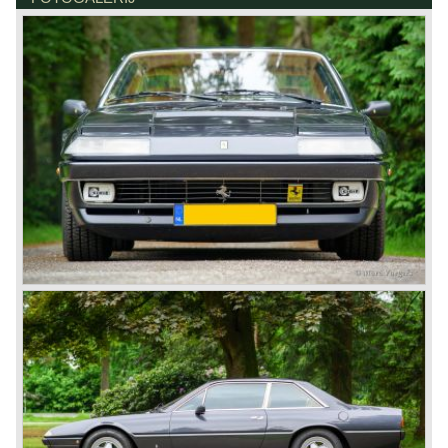
Ferrari productie sportwagen; de Ferrari 166. De tipo 166
was qua vormgeving geïnspireerd op de (open)
"Barchetta" vorm die door carrosseria Touring werd
toegepast. De Colombo V12 motor was ondertussen
opgeboord naar 1995 cc. en het vermogen was ca. 200
pk. bij 7000 tpm..
De Tipo 166 zou de naam van Ferrari als
automobielfabrikant met de eeuwigheid verbinden; In 1949
won Luigi Chinetti de 24 uren van Le Mans race voor
Ferrari... Korte tijd later zou dit succes nog even dunnetjes
overgedaan worden met de overwinning in de Mille Miglia
van 1949...
Ferrari zou de komende decennia nog vele, vele, Grand
Prix en sportwagen races winnen over de gehele wereld
en is heden ten dage, we spreken het jaar 2002,
oppermachtig in de Formule 1 racerij. In het onderstaande
vervolg van de Ferrari geschiedenis gaan we verder niet
op de racerij en de Ferrari racewagens in maar leggen we
ons toe op de V12 modellen met de motor voorin tot en
met 1985.
Klik hier voor een ClassicarImages fotospecial over 35
verschillende Ferrari sportwagens van 1949 tot en met
1990...
Klik hier voor een ClassicarImages fotospecial over GT
sportwagen kampioenen van 1953 tot en met 1991