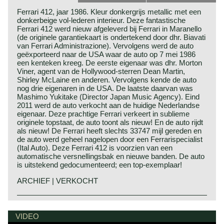
Ferrari 412, jaar 1986. Kleur donkergrijs metallic met een
donkerbeige vol-lederen interieur. Deze fantastische
Ferrari 412 werd nieuw afgeleverd bij Ferrari in Maranello
(de originele garantiekaart is ondertekend door dhr. Biavati
van Ferrari Administrazione). Vervolgens werd de auto
geëxporteerd naar de USA waar de auto op 7 mei 1986
een kenteken kreeg. De eerste eigenaar was dhr. Morton
Viner, agent van de Hollywood-sterren Dean Martin,
Shirley McLaine en anderen. Vervolgens kende de auto
nog drie eigenaren in de USA. De laatste daarvan was
Mashimo Yukitake (Director Japan Music Agency). Eind
2011 werd de auto verkocht aan de huidige Nederlandse
eigenaar. Deze prachtige Ferrari verkeert in sublieme
originele topstaat, de auto toont als nieuw! En de auto rijdt
als nieuw! De Ferrari heeft slechts 33747 mijl gereden en
de auto werd geheel nagelopen door een Ferrarispecialist
(Ital Auto). Deze Ferrari 412 is voorzien van een
automatische versnellingsbak en nieuwe banden. De auto
is uitstekend gedocumenteerd; een top-exemplaar!
ARCHIEF | VERKOCHT
Technische gegevens*
Ferrari historie
V12 motor DOHC 24V
Ferrari is één van de grootste namen in de naoorlogse
VIDEO