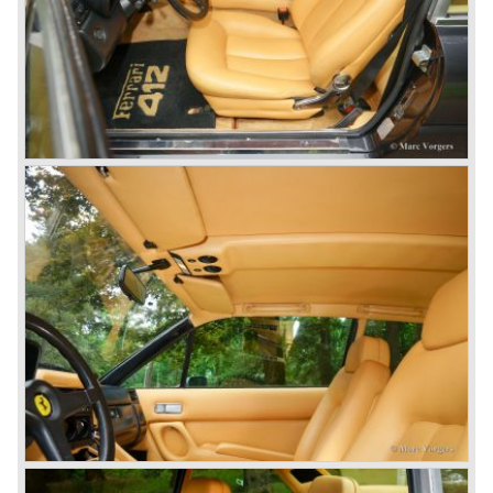
'66) en de Ferrari 275 GTS "Spider" ('64-'66) gaan
voortstuwen.
Een iets grotere versie van deze motor (3967 cc.) zou de
Ferrari 330 GT ('64-'67) en de Ferrari 330 GTC ('66-'68)
gaan aandrijven.
De ultieme variant op deze motor (3285 cc.) zou in de
Ferrari 275 GTB/4 en de Ferrari NART Spyder verschijnen
in 1966. De motor werd voorzien van twee nokkenassen
per cilinderbank en dry-sump smering (zonder oliecarter).
Zes dubbele Weber carburateurs zorgden voor de
ademhaling en het vermogen bedroeg 300 pk. bij 8000
tpm..
Het grote nieuws in 1965 was echter de introductie van de
nieuwe 4390 cc. V12 motor die afgeleid was van de
racemotor uit de Ferrari 365 P. Deze motor kunnen we
vinden in de Ferrari 365 familie. De motor was voorzien
van twee bovenliggende nokkenassen of vier
bovenliggende nokkenassen in combinatie met dry-sump
smering. De wagens met vier nokkenassen hebben een /4
aanduiding.
We onderscheiden de volgende modellen in de 365
familie:
Ferrari 365 GT California ('66-'67), Ferrari 365 GT 2+2
('67-'71), Ferrari 365 GTB/4 "Daytona" ('68-'73), Ferrari
365 GTS/4 Spyder "Daytona" ('69-'73), Ferrari 365 GTC/4
('71-'72), Ferrari 365 GT4 2+2 ('72-'76). In deze familie