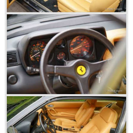
40 DCZ/6 carburateurs en leverde 400 pk. bij
6500 tpm. De vroege 500 Superamerica's waren net als
de meeste Ferrari 250 GT modellen uitgerust met een
vierversnellingsbak met Laycock de Normanville
overdrive, de laatste modellen kregen een
vijfversnellingsbak met een hydraulisch bediende Borg &
Beck koppeling.
* De laatste telg in de exclusieve gelimiteerde America
modelserie was de Ferrari 365 California ('66-'67). Deze
was echter uitgerust met de nieuwe (type 217B) 4390 cc.
60º V12 motor, die in steeds evoluerende vorm, ook zou
worden toegepast in de laatste Ferrari's met voorin
geplaatste motor...
In 1965 begon de derde fase in de Ferrari
modelgeschiedenis die tot 1973 doorloopt. Vanaf 1965 tot
en met de laatst gebouwde Ferrari met motor voorin
worden er drie V12 motoren als basis gebruikt voor de
nieuwe modelserie. Deze serie bestaat uit de Ferrari 275,
330, 365 en 400 (deze laatste als nakomeling). Deze
Ferrari modellen kenmerken zich door nieuw ontworpen
onderstellen met onafhankelijke wielophanging rondom,
schijfremmen rondom, tweekrings bekrachtigd
remsysteem en 5- versnellingsbak geplaatst tegen het
differentieel (Transaxle).
De aloude, legendarische, Colombo V12 motor was weer
verder doorontwikkeld en kende nu een inhoud van 3286
cc.. Deze motor zou de Ferrari 275 GTB "Berlinetta" ('64-