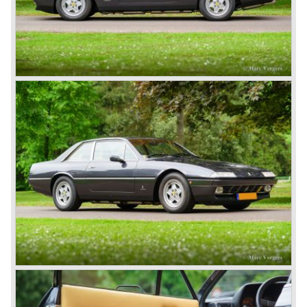
waaronder 6 Ferrari GT sportwagens...
We vervolgen de Ferrari historie in 1950. De tipo 166 werd
opgevolgd door de 195 Inter. De V12 motor kende nu een
cilinderinhoud van 2341 cc. De carrosserieën werden ook
nu weer door verschillende carrossiers vervaardigd
waaronder Ghia, Touring en Vignale. De beeldschone
creaties verschenen als uiteenlopend vormgegeven
coupés en cabriolets. De laatste doorontwikkeling op het
tipo 166 concept was de Ferrari 212.
De Colombo V12 motor was vergroot naar 2562 cc. en
leverde, afhankelijk van de uitvoering tussen de 150 en
170 pk.
Naast de Ferrari's tipo 195 en 212 werden er tussen 1950
en 1955 op basis van het tipo 166 chassis speciale Ferrari
340, 342 en 375 America en Mexico sportwagens
gebouwd. Deze zeer zeldzame Ferrari's werden uitgerust
met 4100 cc. en 4523 cc. V12 motoren die gebaseerd
waren op de Ferrari V12 Formule 1 motor die werd
ontworpen door Aurelio Lampredi. De motorvermogens
van dit zgn. "long block" liepen op tot 300 pk. voor de
straatuitvoering en 340 pk. voor de raceversie.
De topsnelheid van de 300 pk. straatversie bedroeg 240
km/u...
In 1952 begon de tweede belangrijke fase in de Ferrari
geschiedenis. Nadat Colombo "zijn" Ferrari V12 motor had