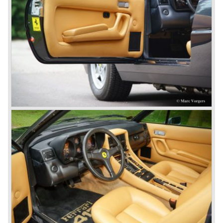
vergroot naar 2953 cc. zag de Ferrari 250 GT serie het
levenslicht. De 250 GT serie werd de meest succesvolle
en beroemdste Ferrari modelserie ooit en zou tot en met
1963 de fraaiste creaties uit de Ferrari geschiedenis
voortbrengen...
In 1952 zou een Ferrari 250 prototype de Mille Miglia
winnen
wat als startschot diende voor de volgende 250 GT
modellen met Colombo drie liter V12 motor tot 1963;
Ferrari 250 Europa ('53-'55), Ferrari 250 GT "Boano"('56-
'58), Ferrari 250 GT Tour de France ('55-'59), Ferrari 250
GT Cabriolet en California ('57-'60 en serie II '60-'63),
Ferrari 250 GT ('58-'60), Ferrari 250 GT SWB ('59-'62),
Ferrari 250 GTE ('60-'63), Ferrari 250 GTO ('62-'63) en de
Ferrari 250 GT Berlinetta Lusso ('62-'64).
De zeer exclusieve America en Mexico sportwagens
kregen in de 250 GT periode een vervolg in de
Superamerica modellen.
De Ferrari 410 Superamerica ('56-'59) en de Ferrari 400
Superamerica ('59-'64).
In 1964 verscheen de ultieme en voorlaatste* opvolger in
de America serie; de 500 Superfast. Wederom
vormgegeven door Ferrari huisdesigner PininFarina.
Ditmaal was de Lampredi V12 (fabriekstype nummer 208)
opgeboord tot 4962 cc. en bezat o.a. gewijzigde
cilinderbussen. De motor werd voorzien van 3 of 6 Weber