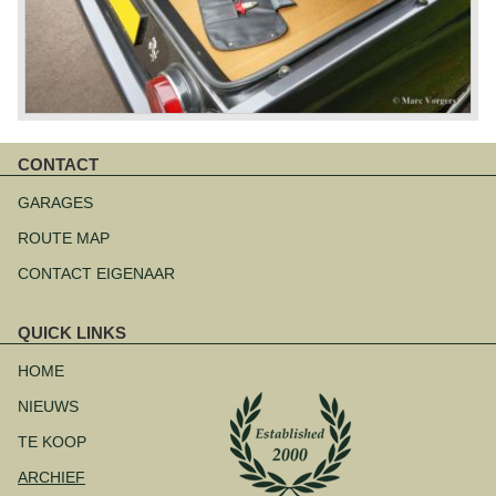
CONTACT
Navigatie
overslaan
GARAGES
ROUTE MAP
CONTACT EIGENAAR
QUICK LINKS
Navigatie
overslaan
HOME
NIEUWS
TE KOOP
ARCHIEF