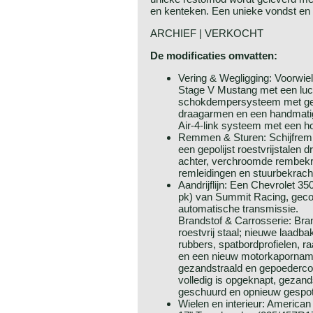
en kenteken. Een unieke vondst en 
ARCHIEF | VERKOCHT
De modificaties omvatten:
Vering & Wegligging: Voorwi
Stage V Mustang met een lu
schokdempersysteem met gepol
draagarmen en een handmatig
Air-4-link systeem met een h
Remmen & Sturen: Schijfrem
een gepolijst roestvrijstalen 
achter, verchroomde rembekr
remleidingen en stuurbekracht
Aandrijflijn: Een Chevrolet 35
pk) van Summit Racing, gec
automatische transmissie.
Brandstof & Carrosserie: Bran
roestvrij staal; nieuwe laadb
rubbers, spatbordprofielen, r
en een nieuw motorkaporname
gezandstraald en gepoedercoat
volledig is opgeknapt, gezand
geschuurd en opnieuw gespo
Wielen en interieur: America