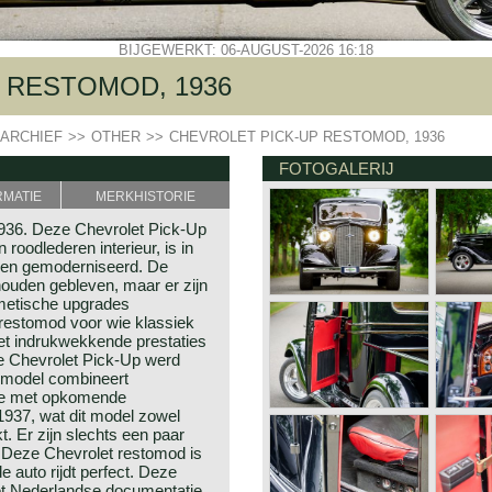
BIJGEWERKT: 06-AUGUST-2026 16:18
 RESTOMOD, 1936
ARCHIEF
>>
OTHER
>>
CHEVROLET PICK-UP RESTOMOD, 1936
FOTOGALERIJ
RMATIE
MERKHISTORIE
1936. Deze Chevrolet Pick-Up
 roodlederen interieur, is in
d en gemoderniseerd. De
ehouden gebleven, maar er zijn
etische upgrades
restomod voor wie klassiek
t indrukwekkende prestaties
ze Chevrolet Pick-Up werd
 model combineert
ie met opkomende
1937, wat dit model zowel
 Er zijn slechts een paar
 Deze Chevrolet restomod is
 auto rijdt perfect. Deze
et Nederlandse documentatie