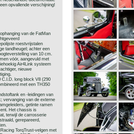
een opvallende verschijning!
elophanging van de FatMan
chtgeveerd
ijste roestvrijstalen
e tandheugel; achter een
oogteverstelling van 10 cm.
men vóór, aangevuld met
driehoekig Air4Link systeem
achtiger, nieuwe
iging.
0 C.I.D. long block V8 (290
ombineerd met een TH350
dstoftank en -leidingen van
ak; vervanging van de externe
aamgeleiders, getinte ramen
nt. Het chassis is
, terwijl de carrosserie
straald, gerepareerd,
ten.
n Racing TorqTrust-velgen met