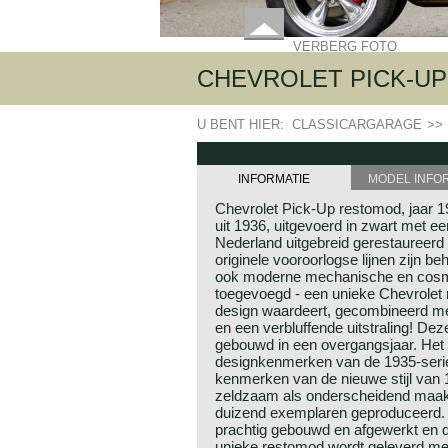
VERBERG FOTO
CHEVROLET PICK-UP
U BENT HIER:
CLASSICARGARAGE
>>
INFORMATIE
MODEL INFO
Chevrolet Pick-Up restomod, jaar 
uit 1936, uitgevoerd in zwart met een
Nederland uitgebreid gerestaureer
originele vooroorlogse lijnen zijn b
ook moderne mechanische en cosm
toegevoegd - een unieke Chevrolet 
design waardeert, gecombineerd me
en een verbluffende uitstraling! De
gebouwd in een overgangsjaar. Het
designkenmerken van de 1935-ser
kenmerken van de nieuwe stijl van 
zeldzaam als onderscheidend maakt.
duizend exemplaren geproduceerd.
prachtig gebouwd en afgewerkt en de
unieke restomod wordt geleverd m