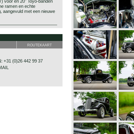
) voor en 20" Toyo-banden
che ramen en echte
g, aangevuld met een nieuwe
n daarbij gemodificeerd.
cificaties geven. Bekende
rwerkt.
ROUTEKAART
+31 (0)26 442 99 37
MAIL
RAAT 33
E
D