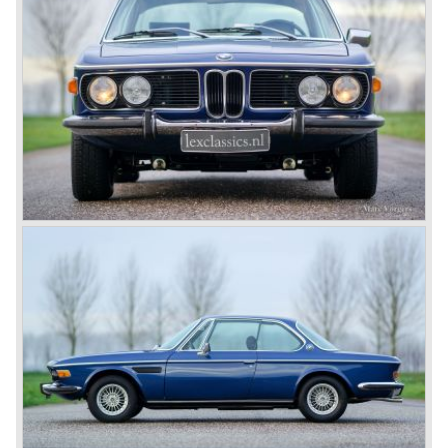
De auto werd opgevolgd door de 630 CSI.
Technische gegevens
zescilinder lijnmotor
cilinderinhoud: 2985 cc.
carburateurs: 2 x Zenith
vermogen: 200 pk. bij 6000 tpm.
topsnelheid: 210 km/u.
versnellingsbak: automatisch
remmen: schijfremmen rondom
gewicht: 1380 kg.