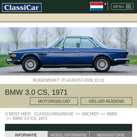
NAVIGATIE
OVERSLAAN
MENU
BIJGEWERKT: 07-AUGUST-2026 15:10
BMW 3.0 CS, 1971
MOTORGELUID
GELUID RIJDEND
U BENT HIER:
CLASSICARGARAGE
>>
ARCHIEF
>>
BMW
>>
BMW 3.0 CS, 1971
INFORMATIE
MODEL INFORMATIE
MERKHISTORIE