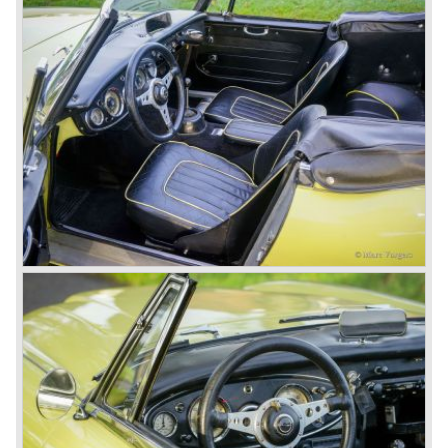
zitkuipjes achterin; de geboorte van de Austin Healey
100/6 (BN4) in mei 1956 was een feit...
In april 1958 kwam er een tweezits uitvoering van de
Austin Healey 100/6 op de markt (BN6) omdat het
"vierzits" model niet zo populair was als de tweezits Austin
Healey 100 voorgangers.
In maart 1959 komt de Healey 3000 op de markt. Deze
doorontwikkeling op de 100/6 is voorzien van een tot 2912
cc. opgeboorde zescilinder motor en schijfremmen aan de
voorwielen. Deze eerste Austin Healey 3000 kennen wij
als MK I.
In 1961 volgt de MK II, deze versie is voorzien van drie
carburateurs waardoor het motorvermogen aanzienlijk
toenam.
In januari 1962 werd de MK IIa (BJ7) geïntroduceerd. De
Austin Healey MK IIa was weer voorzien van twee
(grotere) carburateurs die eenvoudiger synchroon te
stellen waren en toch praktisch hetzelfde motorvermogen
garandeerden. De MK IIa was tevens voorzien van
neerdraaibare ramen in plaats van de opsteekruiten van
de voorgangers.
In maart 1962 wordt de MKII tweezitter uit productie
genomen en in juni de vierzitter. De MK IIa is een
"convertible" omdat het cabrioletdak neergeklapt op de
auto aanwezig blijft en met een hoes wordt afgedekt. Bij de