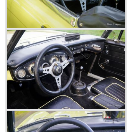
voorgaande Austin Healey modellen werd de soft top
geheel afgenomen en in de kofferbak opgeborgen, samen
met de insteek ruiten.
Oktober 1963 wordt de definitieve Austin Healey 3000
voorgesteld; de MK III. De MK III was net als de MK IIa
enkel verkrijgbaar als 2+2 convertible uitvoering. De motor
werd voorzien van een andere nokkenas en andere
klepveren. Tevens werden grotere 2 inch S.U. HD-8
carburateurs toegepast. De MK III kreeg een geheel
gewijzigd dashboard en een middenconsole. De "big
Healey" startte vanaf dit ogenblik met een contactsleutel
i.p.v. een startknop. De scharnierende leuning van de
achterstoelen deed nu in omgeklapte vorm ook dienst als
vlakke laadvloer.
In mei 1964 krijgt de Austin Healey 3000 MK III de laatste
modificaties die resulteren in de introductie van het "phase
2" model. De MK III phase 2 werd o.a. voorzien van een
aangepast chassis om de achteras meer verticale ruimte
te geven teneinde een langere veerweg te bereiken. De
achteras werd nu afgeveerd door zesblads bladveren.
Ook werden de schijfremmen gewijzigd en werden de
voorste knipperlicht en stadslicht lenzen groter.
In maart 1965 wordt de Austin Healey 3000 MK III phase 2
ook aan de achterzijde voorzien van separate richting
aanwijzers. De lenzen van de achterlichten worden even