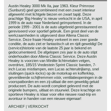
Austin Healey 3000 Mk IIa, jaar 1963. Kleur Primrose
(Sunburst) geel gecombineerd met een zwart interieur
afgewerkt met lichtgele biezen en zwart tapijt. Deze
prachtige ‘Big Healey’ is nieuw verkocht in de USA, in april
1999 is de auto naar Nederland geïmporteerd. In de
periode 1999 - 2001 is de auto uitgebreid gerestaureerd en
gereviseerd voor sportief gebruik. Een groot deel van de
werkzaamheden is uitgevoerd door Altena Classic
Service. Deze fraaie Healey verkeert in een zeer goede
conditie, de auto ziet er fantastisch uit en rijdt geweldig! De
(service)historie van de laatste 25 jaar is bekend en
gedocumenteerd. De afgelopen zes jaar is de auto stipt
onderhouden door Altena Classic Service. Deze Austin
Healey is voorzien van Minilite lichtmetalen velgen,
overdrive, 185/15 Vredestein Sprint Classic banden, 7-
inch Lucas mistlampen, een Lucas achteruitrijlamp, snel
sluitingen (quick-locks) op de motorkap en kofferklep,
geventileerde schijfremmen vóór, ventilatieopeningen in de
voorspatborden en een zij-uitlaat die een geweldig geluid
produceert. De auto wordt compleet geleverd met de
originele bumpers, uitlaat en stuurwiel. Deze krachtige en
sportieve Healey is klaar voor elke nieuwe road-trip en
avontuur in handen van een nieuwe eigenaar!
ARCHIEF | VERKOCHT