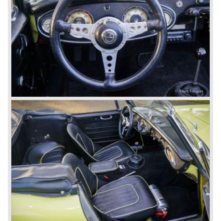
groot als die aan de voorzijde.
Het laatste volledige productiejaar is 1967. 3051 Healey's
worden er dat jaar geproduceerd. De laatste productie
batch, november/ december 1967, van ruim 500 auto's
wordt uitgevoerd in de kleur metallic golden beige met een
zwart interieur. De stoelen worden voorzien van
imitatiechroom "piping". De foto hieronder toont zo'n
"Golden" Healey uit 1967.
In 1968 was het definitief gedaan met de productie van de
Austin Healey. In maart 1968 wordt er nog één
rechtsgestuurde Austin Healey 3000 MK phase 2
gebouwd. Wij zijn erg benieuwd voor wie deze
"nakomeling" werd gebouwd...
Heden ten dage is de Austin Healey één van de meest
populaire klassiekers. De prachtige vormgeving, het
karakter en de machtige motorblokken zullen altijd tot de
verbeelding blijven spreken.
© Marc Vorgers