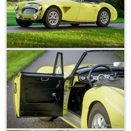
werd de samenwerking tussen Austin en Healey
beklonken...
De Healey 100 was vormgegeven door Gerry Coker en
door Donald Healey gebouwd op basis van Austin
componenten waaronder het viercilinder A90 motorblok
wat voor Austin natuurlijk ideaal was. Austin zag in de
Healey het antwoord op de MG sportwagens en de
Triumph TR sportwagen van het Standard-Triumph
concern.
In de Healey fabriek te Warwick werden de eerste twintig
pre productie exemplaren gebouwd, aansluitend werd de
productie van de Austin Healey 100 in 1953 verplaatst
naar de Austin fabriek in Longbridge. Chassis en
carrosserieën werden gebouwd en toegeleverd door
Jensen.
De Austin Healey 100 BN-1 werd gebouwd tussen 1953
en 1955 waarna in 1955 de BN-2 met vier versnellingsbak
werd voorgesteld. Tussen 1955 en 1956 volgden specials
als de 100M en de 100S welke laatste puur voor de racerij
bestemd was.
In 1956 werd de viercilinder motor uitgebannen en werd de
Austin Healey voorzien van de 2.6 liter zescilinder motor
uit de Austin Westminster, tevens kreeg de auto een
ruimer inzittenden compartiment met twee piepkleine