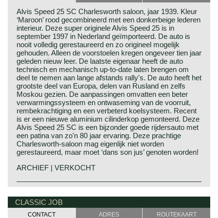
Alvis Speed 25 SC Charlesworth saloon, jaar 1939. Kleur
‘Maroon’ rood gecombineerd met een donkerbeige lederen
interieur. Deze super originele Alvis Speed 25 is in
september 1997 in Nederland geïmporteerd. De auto is
nooit volledig gerestaureerd en zo origineel mogelijk
gehouden. Alleen de voorstoelen kregen ongeveer tien jaar
geleden nieuw leer. De laatste eigenaar heeft de auto
technisch en mechanisch up-to-date laten brengen om
deel te nemen aan lange afstands rally's. De auto heeft het
grootste deel van Europa, delen van Rusland en zelfs
Moskou gezien. De aanpassingen omvatten een beter
verwarmingssysteem en ontwaseming van de voorruit,
rembekrachtiging en een verbeterd koelsysteem. Recent
is er een nieuwe aluminium cilinderkop gemonteerd. Deze
Alvis Speed 25 SC is een bijzonder goede rijdersauto met
een patina van zo'n 80 jaar ervaring. Deze prachtige
Charlesworth-saloon mag eigenlijk niet worden
gerestaureerd, maar moet ‘dans son jus’ genoten worden!
ARCHIEF | VERKOCHT
Alvis is opgericht door Thomas George John en G.P. de
Alvis historie
Freville. De eerste auto's onder de naam Alvis werden
Alvis is opgericht door Thomas George John en G.P. de
CLASSIC JOB
gebouwd in 1920 en de laatste Alvis (sport) auto's
Freville. De eerste auto's onder de naam Alvis werden
kwamen 47 jaar later uit de fabriek in Coventry. Het einde
CONTACT
ADRES
ROUTEKAART