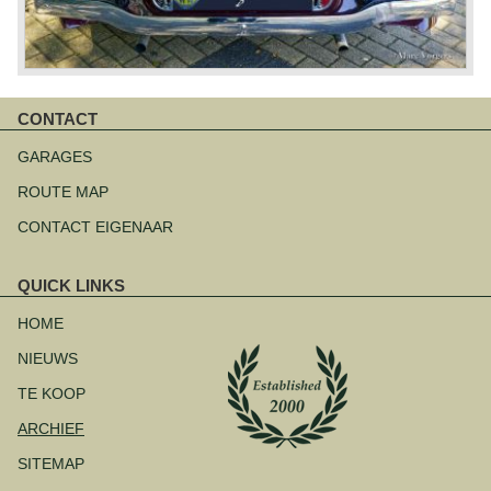
CONTACT
Navigatie
overslaan
GARAGES
ROUTE MAP
CONTACT EIGENAAR
QUICK LINKS
Navigatie
overslaan
HOME
NIEUWS
TE KOOP
ARCHIEF
SITEMAP