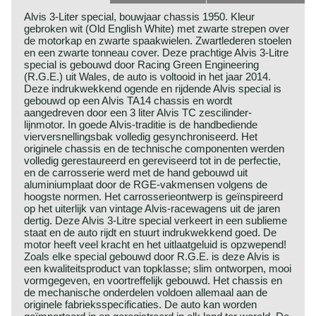
Alvis 3-Liter special, bouwjaar chassis 1950. Kleur
gebroken wit (Old English White) met zwarte strepen over
de motorkap en zwarte spaakwielen. Zwartlederen stoelen
en een zwarte tonneau cover. Deze prachtige Alvis 3-Litre
special is gebouwd door Racing Green Engineering
(R.G.E.) uit Wales, de auto is voltooid in het jaar 2014.
Deze indrukwekkend ogende en rijdende Alvis special is
gebouwd op een Alvis TA14 chassis en wordt
aangedreven door een 3 liter Alvis TC zescilinder-
lijnmotor. In goede Alvis-traditie is de handbediende
vierversnellingsbak volledig gesynchroniseerd. Het
originele chassis en de technische componenten werden
volledig gerestaureerd en gereviseerd tot in de perfectie,
en de carrosserie werd met de hand gebouwd uit
aluminiumplaat door de RGE-vakmensen volgens de
hoogste normen. Het carrosserieontwerp is geïnspireerd
op het uiterlijk van vintage Alvis-racewagens uit de jaren
dertig. Deze Alvis 3-Litre special verkeert in een sublieme
staat en de auto rijdt en stuurt indrukwekkend goed. De
motor heeft veel kracht en het uitlaatgeluid is opzwepend!
Zoals elke special gebouwd door R.G.E. is deze Alvis is
een kwaliteitsproduct van topklasse; slim ontworpen, mooi
vormgegeven, en voortreffelijk gebouwd. Het chassis en
de mechanische onderdelen voldoen allemaal aan de
originele fabrieksspecificaties. De auto kan worden