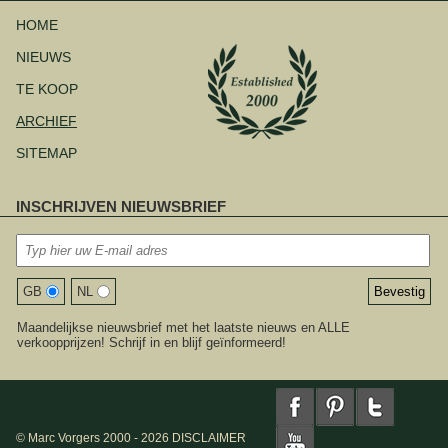
Navigatie
overslaan
HOME
NIEUWS
TE KOOP
ARCHIEF
SITEMAP
INSCHRIJVEN NIEUWSBRIEF
GB
NL
Maandelijkse nieuwsbrief met het laatste nieuws en ALLE
verkoopprijzen! Schrijf in en blijf geïnformeerd!
© Marc Vorgers 2000 - 2026
DISCLAIMER