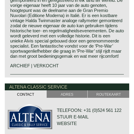
geïmporteerd in en geregistreerd in elk land ter wereld. De
vorige eigenaar heeft 10 jaar van de auto genoten,
hoogtepunt was de deelname aan de Gran Premio
Nuvolari (Editione Moderna) in Italië. Er is een kostbare
vintage Halda Twinmaster analoge rallymeter gemonteerd
zodat de nieuwe eigenaar de auto kan gebruiken tijdens
historische toer- en regelmatigheidsevenementen. De auto
wordt geleverd met een volledige historie. Dit is een
unieke Alvis special gebouwd door een gerenommeerde
specialist. Een fantastische vondst voor de ‘Pre-War’
sportwagenliefhebber die graag in ‘Pre-War’ stijl rijdt maar
dan met groot bedieningsgemak en wat meer rijcomfort!
ARCHIEF | VERKOCHT
Alvis historie
Alvis is opgericht door Thomas George John en G.P. de
ALTENA CLASSIC SERVICE
Freville. De eerste auto's onder de naam Alvis werden
CONTACT
ADRES
ROUTEKAART
gebouwd in 1920 en de laatste Alvis (sport) auto's
kwamen 47 jaar later uit de fabriek in Coventry. Het einde
van het merk Alvis in 1967 werd bezegeld door de inlijving
TELEFOON: +31 (0)524 561 122
bij het British Leyland concern waar het deel ging
STUUR E-MAIL
uitmaken van Rover.
WEBSITE
De auto's van Alvis waren kwalitatief en qua afwerking van
uitstekende kwaliteit en waren erg snel. Alvis ontwikkelde