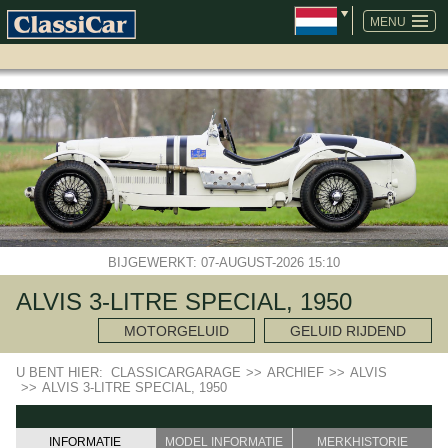
NAVIGATIE
OVERSLAAN
MENU
BIJGEWERKT: 07-AUGUST-2026 15:10
ALVIS 3-LITRE SPECIAL, 1950
MOTORGELUID
GELUID RIJDEND
U BENT HIER:
CLASSICARGARAGE
>>
ARCHIEF
>>
ALVIS
>>
ALVIS 3-LITRE SPECIAL, 1950
INFORMATIE
MODEL INFORMATIE
MERKHISTORIE