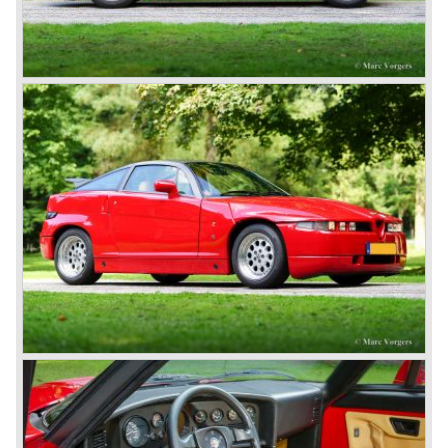
daar helaas weinig meer aan. Aan de racerij werd reeds
decennia niet meer deelgenomen en de Alfetta serie als
opvolger van de Giulia serie verkocht niet erg best.
Door het Alfasud avontuur, met gebruikmaking van slecht
staal voor de carrosserieën, vergooide Alfa Romeo haar
faam in de ogen van de consument. De Alfasud roestte, bij
wijze van spreken, al in de folder en het heeft Alfa Romeo
tien jaar gekost om het zwaar gekreukte imago op te
vijzelen. De Alfasud was overigens een zeer fraaie auto
met excellente rijeigenschappen en niet te versmaden
techniek waarvan er tot 1987 meer dan 1 miljoen werden
verkocht.
In de jaren tachtig ging het erg slecht met Alfa Romeo en
het bedrijf werd in 1987 overgenomen door Fiat.
Met de komst van de Alfa Romeo typen 33, 75 en 164
heeft men bij Alfa Romeo nog lang strijd gevoerd om
kwalitatief op niveau van de concurrentie te komen wat
helaas niet gelukt is; hoewel liefhebbers de auto's toch
bleven kopen.
Pas de laatste jaren begint Alfa Romeo weer een beetje
van haar glans terug te krijgen, de Spider en GTV van de
jaren negentig waren een schot in de roos en de 145, 146
en 155 typen waren aanzetten om weer een rol van
betekenis te gaan spelen in het middenklasse segment.