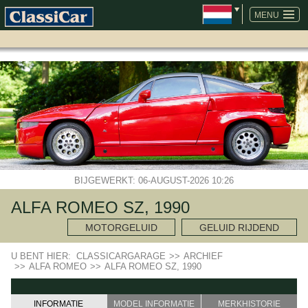
NAVIGATIE
OVERSLAAN
MENU
BIJGEWERKT: 06-AUGUST-2026 10:26
ALFA ROMEO SZ, 1990
MOTORGELUID
GELUID RIJDEND
U BENT HIER:
CLASSICARGARAGE
>>
ARCHIEF
>>
ALFA ROMEO
>>
ALFA ROMEO SZ, 1990
INFORMATIE
MODEL INFORMATIE
MERKHISTORIE