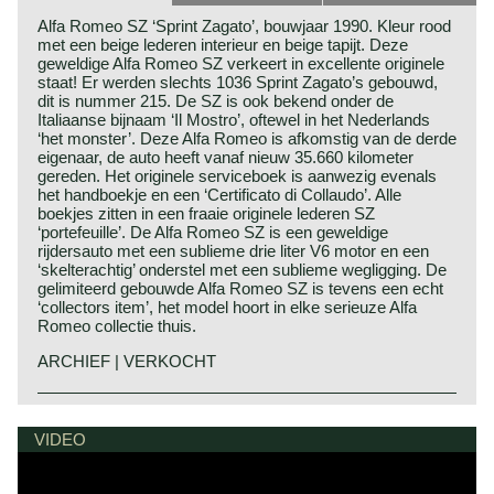
Alfa Romeo SZ ‘Sprint Zagato’, bouwjaar 1990. Kleur rood
met een beige lederen interieur en beige tapijt. Deze
geweldige Alfa Romeo SZ verkeert in excellente originele
staat! Er werden slechts 1036 Sprint Zagato’s gebouwd,
dit is nummer 215. De SZ is ook bekend onder de
Italiaanse bijnaam ‘Il Mostro’, oftewel in het Nederlands
‘het monster’. Deze Alfa Romeo is afkomstig van de derde
eigenaar, de auto heeft vanaf nieuw 35.660 kilometer
gereden. Het originele serviceboek is aanwezig evenals
het handboekje en een ‘Certificato di Collaudo’. Alle
boekjes zitten in een fraaie originele lederen SZ
‘portefeuille’. De Alfa Romeo SZ is een geweldige
rijdersauto met een sublieme drie liter V6 motor en een
‘skelterachtig’ onderstel met een sublieme wegligging. De
gelimiteerd gebouwde Alfa Romeo SZ is tevens een echt
‘collectors item’, het model hoort in elke serieuze Alfa
Romeo collectie thuis.
ARCHIEF | VERKOCHT
In 1989 presenteerde Alfa Romeo in Genève een zeer
Alfa Romeo historie
opvallende 'concept car', de ES-30. De auto was
Alfa Romeo behoort tot de allergrootste namen in de
VIDEO
vormgegeven door Zagato. Besloten werd het concept in
automobiel historie. "Alfa" (Sociètà Anonima Lombardo
een gelimiteerde oplage van 1000 stuks in productie te
Fabbrica Automobili) werd opgericht in 1910. Het bedrijf
brengen, de productieversie werd SZ genoemd. De Alfa