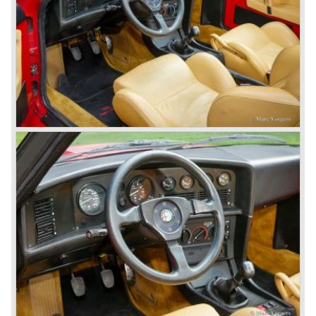
De daaropvolgende 156, 166 en 147 zetten Alfa Romeo
weer echt op de verlanglijst van menig autoliefhebber.
© Marc Vorgers